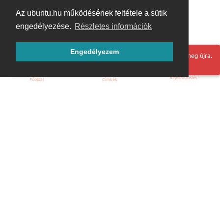
Az ubuntu.hu működésének feltétele a sütik
engedélyezése.
Részletes információk
Engedélyezem
Hoppá! Valami hiba történt. Frissítse az oldalt és próbálja meg újra.
Bejelentkezés
Főoldal
Címkék
Kezdőoldal
Blog
ÁSZF
Szabályzat
Kapcsolat
ubuntu.hu :: Magyar Ubuntu Közösség
© 2007 – 2026