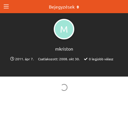
Bejegyzések
M
mkriston
2011. ápr 7.
Csatlakozott:
2008. okt 30.
0
legjobb válasz