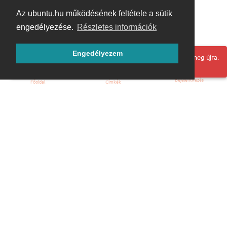
Az ubuntu.hu működésének feltétele a sütik
engedélyezése.
Részletes információk
Engedélyezem
Hoppá! Valami hiba történt. Frissítse az oldalt és próbálja meg újra.
Bejelentkezés
Főoldal
Címkék
Kezdőoldal
Blog
ÁSZF
Szabályzat
Kapcsolat
ubuntu.hu :: Magyar Ubuntu Közösség
© 2007 – 2026