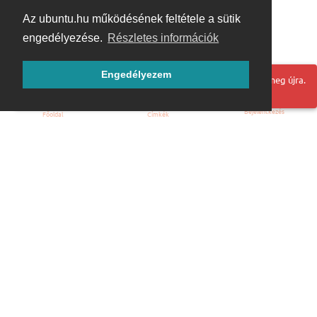
Az ubuntu.hu működésének feltétele a sütik
engedélyezése.
Részletes információk
Engedélyezem
Hoppá! Valami hiba történt. Frissítse az oldalt és próbálja meg újra.
Bejelentkezés
Főoldal
Címkék
Kezdőoldal
Blog
ÁSZF
Szabályzat
Kapcsolat
ubuntu.hu :: Magyar Ubuntu Közösség
© 2007 – 2026