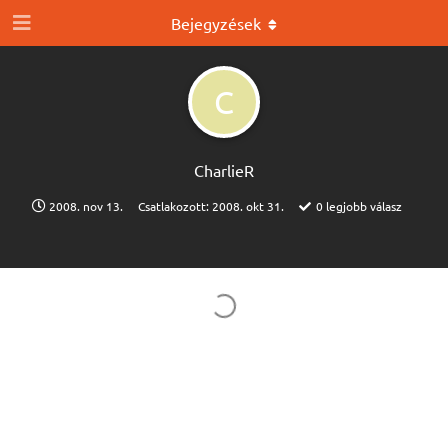
Bejegyzések
C
CharlieR
2008. nov 13.
Csatlakozott:
2008. okt 31.
0
legjobb válasz