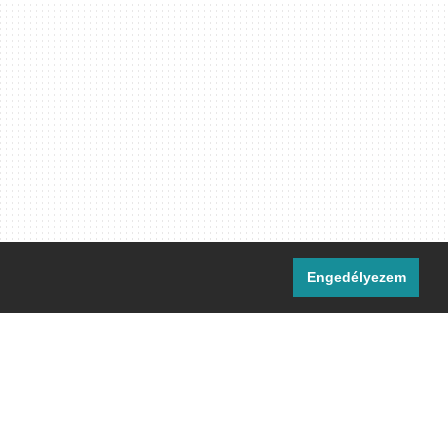
Engedélyezem
i csatornáink:
[M]
IRC
rtalma, ahol másként nem jelezzük,
ommons Nevezd meg! – Így add tovább!
licenc