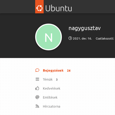
nagygusztav
N
2021. dec 16.
Csatlakozott:
Bejegyzések
26
Témák
3
Kedvelések
Említések
Hírcsatorna