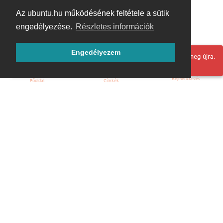
Az ubuntu.hu működésének feltétele a sütik
engedélyezése.
Részletes információk
Engedélyezem
Hoppá! Valami hiba történt. Frissítse az oldalt és próbálja meg újra.
Bejelentkezés
Főoldal
Címkék
Kezdőoldal
Blog
ÁSZF
Szabályzat
Kapcsolat
ubuntu.hu :: Magyar Ubuntu Közösség
© 2007 – 2026