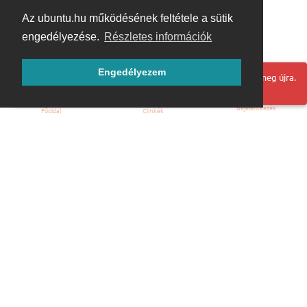
Az ubuntu.hu működésének feltétele a sütik
engedélyezése.
Részletes információk
Engedélyezem
Hoppá! Valami hiba történt. Frissítse az oldalt és próbálja meg újra.
Bejelentkezés
Főoldal
Címkék
Kezdőoldal
Blog
ÁSZF
Szabályzat
Kapcsolat
ubuntu.hu :: Magyar Ubuntu Közösség
© 2007 – 2026