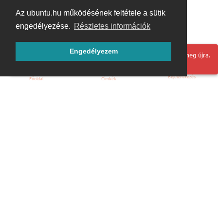
Az ubuntu.hu működésének feltétele a sütik
engedélyezése.
Részletes információk
Engedélyezem
Hoppá! Valami hiba történt. Frissítse az oldalt és próbálja meg újra.
Bejelentkezés
Főoldal
Címkék
Kezdőoldal
Blog
ÁSZF
Szabályzat
Kapcsolat
ubuntu.hu :: Magyar Ubuntu Közösség
© 2007 – 2026