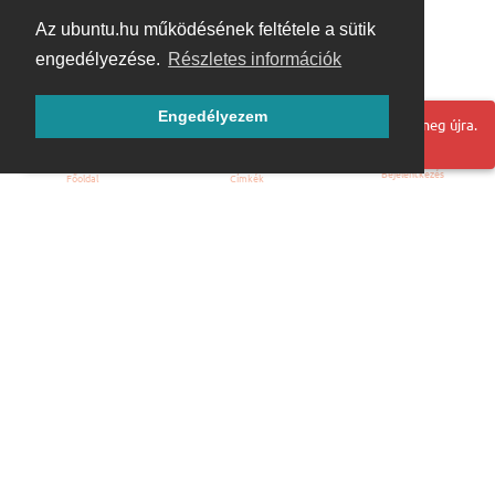
Az ubuntu.hu működésének feltétele a sütik
engedélyezése.
Részletes információk
Engedélyezem
Hoppá! Valami hiba történt. Frissítse az oldalt és próbálja meg újra.
Bejelentkezés
Főoldal
Címkék
Kezdőoldal
Blog
ÁSZF
Szabályzat
Kapcsolat
ubuntu.hu :: Magyar Ubuntu Közösség
© 2007 – 2026