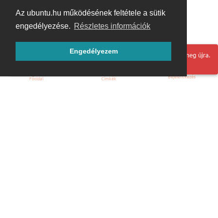
Az ubuntu.hu működésének feltétele a sütik
engedélyezése.
Részletes információk
Engedélyezem
Hoppá! Valami hiba történt. Frissítse az oldalt és próbálja meg újra.
Bejelentkezés
Főoldal
Címkék
Kezdőoldal
Blog
ÁSZF
Szabályzat
Kapcsolat
ubuntu.hu :: Magyar Ubuntu Közösség
© 2007 – 2026