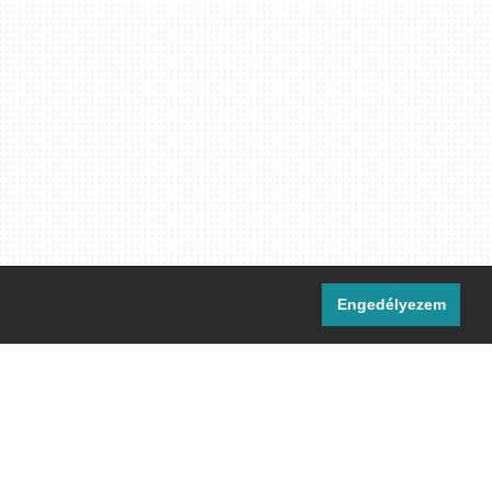
Engedélyezem
i csatornáink:
[M]
IRC
rtalma, ahol másként nem jelezzük,
ommons Nevezd meg! – Így add tovább!
licenc