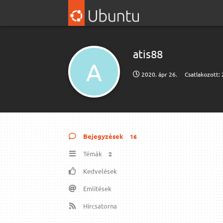
atis88
A
2020. ápr 26.
Csatlakozott:
Bejegyzések
16
Témák
2
Kedvelések
Említések
Hírcsatorna