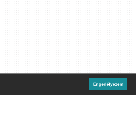
Engedélyezem
i csatornáink:
[M]
IRC
rtalma, ahol másként nem jelezzük,
ommons Nevezd meg! – Így add tovább!
licenc