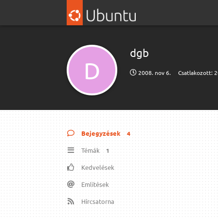
dgb
D
2008. nov 6.
Csatlakozott:
2
Bejegyzések
4
Témák
1
Kedvelések
Említések
Hírcsatorna