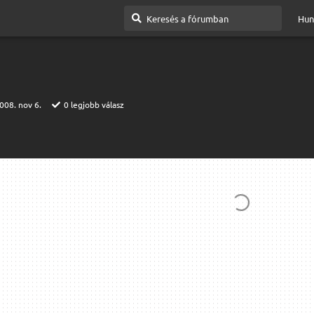
Hun
008. nov 6.
0
legjobb válasz