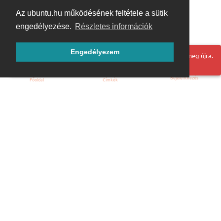
Az ubuntu.hu működésének feltétele a sütik
engedélyezése.
Részletes információk
Engedélyezem
Hoppá! Valami hiba történt. Frissítse az oldalt és próbálja meg újra.
Bejelentkezés
Főoldal
Címkék
Kezdőoldal
Blog
ÁSZF
Szabályzat
Kapcsolat
ubuntu.hu :: Magyar Ubuntu Közösség
© 2007 – 2026