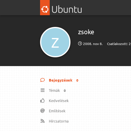
zsoke
Z
2008. nov 8.
Csatlakozott:
2
Bejegyzések
0
Témák
0
Kedvelések
Említések
Hírcsatorna