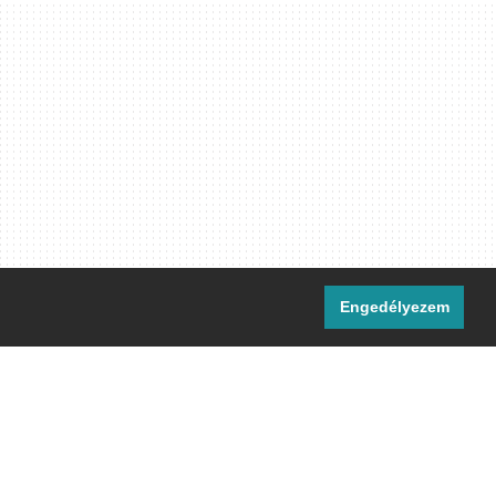
Engedélyezem
i csatornáink:
[M]
IRC
rtalma, ahol másként nem jelezzük,
ommons Nevezd meg! – Így add tovább!
licenc