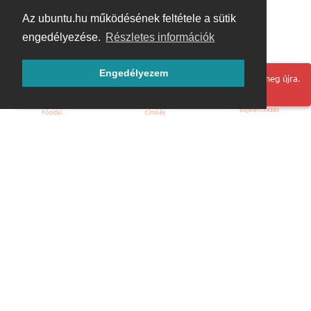
Az ubuntu.hu működésének feltétele a sütik
engedélyezése.
Részletes információk
Engedélyezem
Hoppá! Valami hiba történt. Frissítse az oldalt és próbálja meg újra.
Bejelentkezés
Főoldal
Címkék
Kezdőoldal
Blog
ÁSZF
Szabályzat
Kapcsolat
ubuntu.hu :: Magyar Ubuntu Közösség
© 2007 – 2026