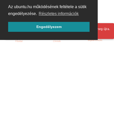
Az ubuntu.hu működésének feltétele a sütik
engedélyezése.
Részletes információk
Engedélyezem
Hoppá! Valami hiba történt. Frissítse az oldalt és próbálja meg újra.
Bejelentkezés
Főoldal
Címkék
Kezdőoldal
Blog
ÁSZF
Szabályzat
Kapcsolat
ubuntu.hu :: Magyar Ubuntu Közösség
© 2007 – 2026