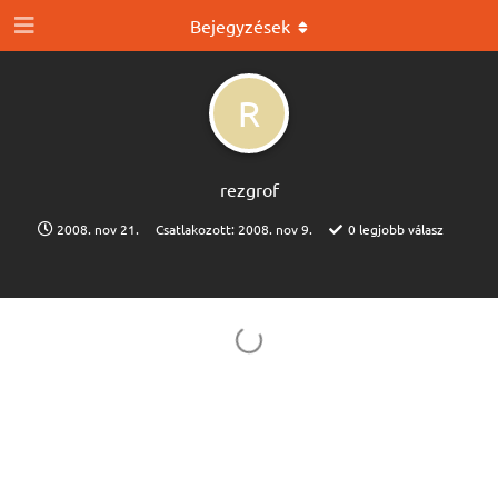
Bejegyzések
R
rezgrof
2008. nov 21.
Csatlakozott:
2008. nov 9.
0
legjobb válasz