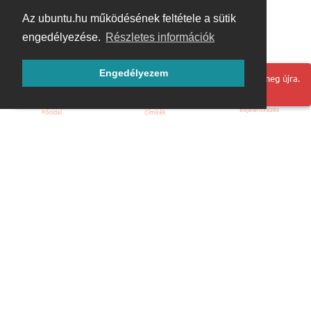
Az ubuntu.hu működésének feltétele a sütik
engedélyezése.
Részletes információk
Engedélyezem
Hoppá! Valami hiba történt. Frissítse az oldalt és próbálja meg újra.
Bejelentkezés
Főoldal
Címkék
Kezdőoldal
Blog
ÁSZF
Szabályzat
Kapcsolat
ubuntu.hu :: Magyar Ubuntu Közösség
© 2007 – 2026