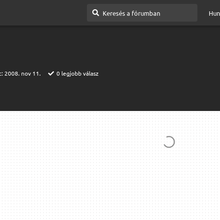
Hun
t:
2008. nov 11.
0
legjobb válasz