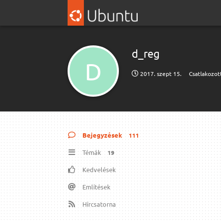
d_reg
D
2017. szept 15.
Csatlakozot
Bejegyzések
111
Témák
19
Kedvelések
Említések
Hírcsatorna