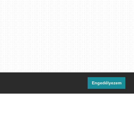
Engedélyezem
i csatornáink:
[M]
IRC
rtalma, ahol másként nem jelezzük,
ommons Nevezd meg! – Így add tovább!
licenc