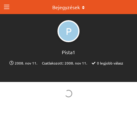
Bejegyzések
P
Pista1
2008. nov 11.
Csatlakozott:
2008. nov 11.
0
legjobb válasz