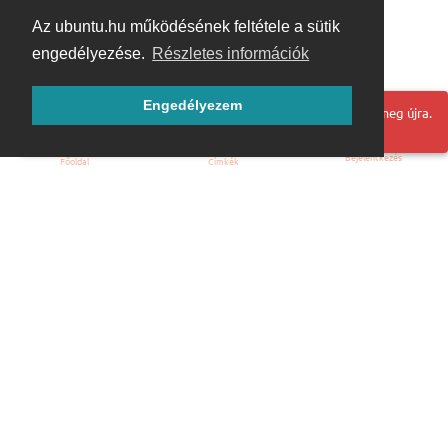
Az ubuntu.hu működésének feltétele a sütik
engedélyezése.
Részletes információk
Engedélyezem
Hoppá! Valami hiba történt. Frissítse az oldalt és próbálja meg újra.
Bejelentkezés
Főoldal
Címkék
Kezdőoldal
Blog
ÁSZF
Szabályzat
Kapcsolat
ubuntu.hu :: Magyar Ubuntu Közösség
© 2007 – 2026