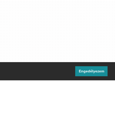
Engedélyezem
i csatornáink:
[M]
IRC
rtalma, ahol másként nem jelezzük,
ommons Nevezd meg! – Így add tovább!
licenc