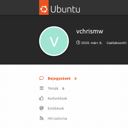
vchrismw
V
2020. márc 8.
Csatlakozott:
Bejegyzések
0
Témák
0
Kedvelések
Említések
Hírcsatorna