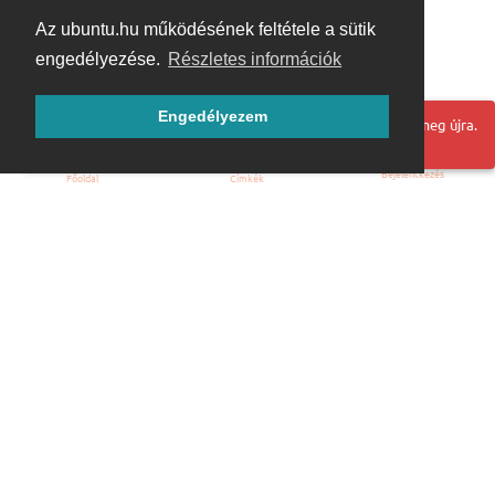
Az ubuntu.hu működésének feltétele a sütik
engedélyezése.
Részletes információk
Engedélyezem
Hoppá! Valami hiba történt. Frissítse az oldalt és próbálja meg újra.
Bejelentkezés
Főoldal
Címkék
Kezdőoldal
Blog
ÁSZF
Szabályzat
Kapcsolat
ubuntu.hu :: Magyar Ubuntu Közösség
© 2007 – 2026