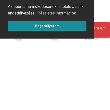
Az ubuntu.hu működésének feltétele a sütik
engedélyezése.
Részletes információk
Engedélyezem
Hoppá! Valami hiba történt. Frissítse az oldalt és próbálja meg újra.
Bejelentkezés
Főoldal
Címkék
Kezdőoldal
Blog
ÁSZF
Szabályzat
Kapcsolat
ubuntu.hu :: Magyar Ubuntu Közösség
© 2007 – 2026