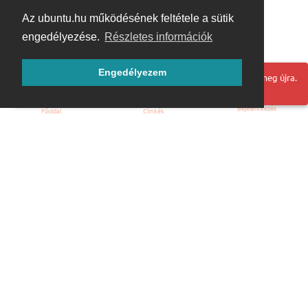
Az ubuntu.hu működésének feltétele a sütik
engedélyezése.
Részletes információk
Engedélyezem
Hoppá! Valami hiba történt. Frissítse az oldalt és próbálja meg újra.
Bejelentkezés
Főoldal
Címkék
Kezdőoldal
Blog
ÁSZF
Szabályzat
Kapcsolat
ubuntu.hu :: Magyar Ubuntu Közösség
© 2007 – 2026