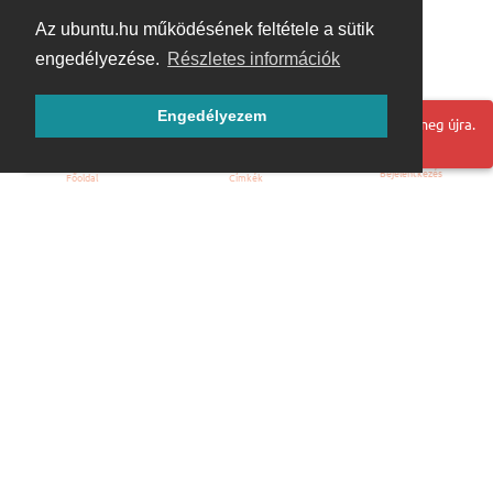
Az ubuntu.hu működésének feltétele a sütik
engedélyezése.
Részletes információk
Engedélyezem
Hoppá! Valami hiba történt. Frissítse az oldalt és próbálja meg újra.
Bejelentkezés
Főoldal
Címkék
Kezdőoldal
Blog
ÁSZF
Szabályzat
Kapcsolat
ubuntu.hu :: Magyar Ubuntu Közösség
© 2007 – 2026