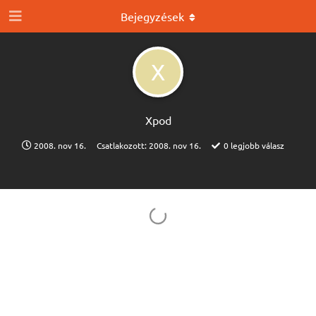
Bejegyzések
X
Xpod
2008. nov 16.
Csatlakozott:
2008. nov 16.
0
legjobb válasz