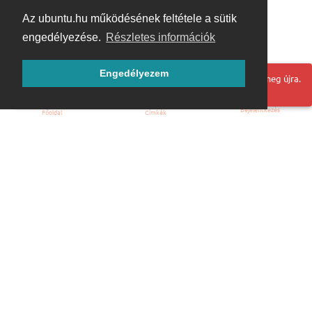
Az ubuntu.hu működésének feltétele a sütik
engedélyezése.
Részletes információk
Engedélyezem
Hoppá! Valami hiba történt. Frissítse az oldalt és próbálja meg újra.
Bejelentkezés
Főoldal
Címkék
Kezdőoldal
Blog
ÁSZF
Szabályzat
Kapcsolat
ubuntu.hu :: Magyar Ubuntu Közösség
© 2007 – 2026