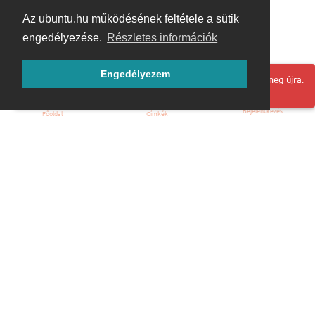
Az ubuntu.hu működésének feltétele a sütik
engedélyezése.
Részletes információk
Engedélyezem
Hoppá! Valami hiba történt. Frissítse az oldalt és próbálja meg újra.
Bejelentkezés
Főoldal
Címkék
Kezdőoldal
Blog
ÁSZF
Szabályzat
Kapcsolat
ubuntu.hu :: Magyar Ubuntu Közösség
© 2007 – 2026