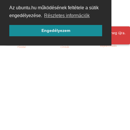
Az ubuntu.hu működésének feltétele a sütik
engedélyezése.
Részletes információk
Engedélyezem
Hoppá! Valami hiba történt. Frissítse az oldalt és próbálja meg újra.
Bejelentkezés
Főoldal
Címkék
Kezdőoldal
Blog
ÁSZF
Szabályzat
Kapcsolat
ubuntu.hu :: Magyar Ubuntu Közösség
© 2007 – 2026