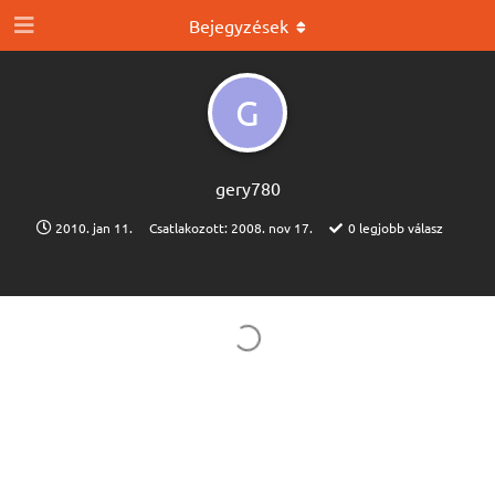
Bejegyzések
G
gery780
2010. jan 11.
Csatlakozott:
2008. nov 17.
0
legjobb válasz