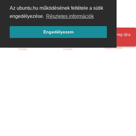
Az ubuntu.hu működésének feltétele a sütik
engedélyezése.
Részletes információk
Engedélyezem
Hoppá! Valami hiba történt. Frissítse az oldalt és próbálja meg újra.
Bejelentkezés
Főoldal
Címkék
Kezdőoldal
Blog
ÁSZF
Szabályzat
Kapcsolat
ubuntu.hu :: Magyar Ubuntu Közösség
© 2007 – 2026