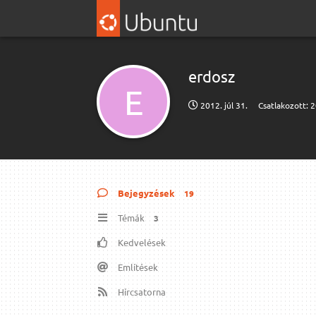
erdosz
E
2012. júl 31.
Csatlakozott:
2
Bejegyzések
19
Témák
3
Kedvelések
Említések
Hírcsatorna