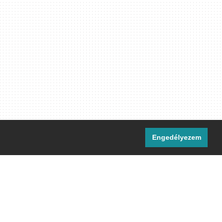
Engedélyezem
i csatornáink:
[M]
IRC
rtalma, ahol másként nem jelezzük,
ommons Nevezd meg! – Így add tovább!
licenc