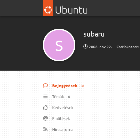
subaru
S
2008. nov 22.
Csatlakozott:
Bejegyzések
0
Témák
0
Kedvelések
Említések
Hírcsatorna