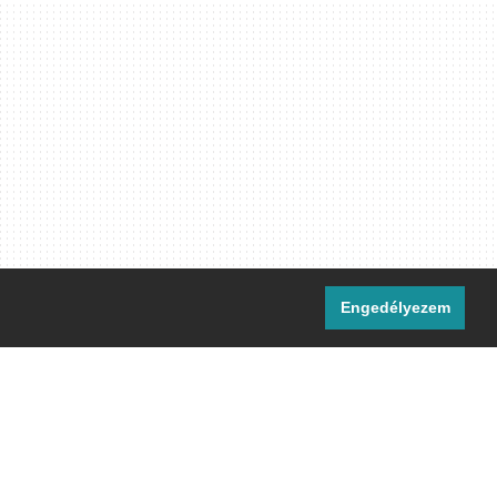
Engedélyezem
i csatornáink:
[M]
IRC
rtalma, ahol másként nem jelezzük,
ommons Nevezd meg! – Így add tovább!
licenc