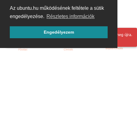
Az ubuntu.hu működésének feltétele a sütik
engedélyezése.
Részletes információk
Engedélyezem
Hoppá! Valami hiba történt. Frissítse az oldalt és próbálja meg újra.
Bejelentkezés
Főoldal
Címkék
Kezdőoldal
Blog
ÁSZF
Szabályzat
Kapcsolat
ubuntu.hu :: Magyar Ubuntu Közösség
© 2007 – 2026