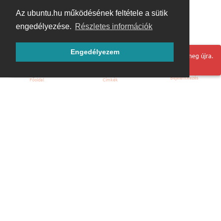
Az ubuntu.hu működésének feltétele a sütik
engedélyezése.
Részletes információk
Engedélyezem
Hoppá! Valami hiba történt. Frissítse az oldalt és próbálja meg újra.
Bejelentkezés
Főoldal
Címkék
Kezdőoldal
Blog
ÁSZF
Szabályzat
Kapcsolat
ubuntu.hu :: Magyar Ubuntu Közösség
© 2007 – 2026