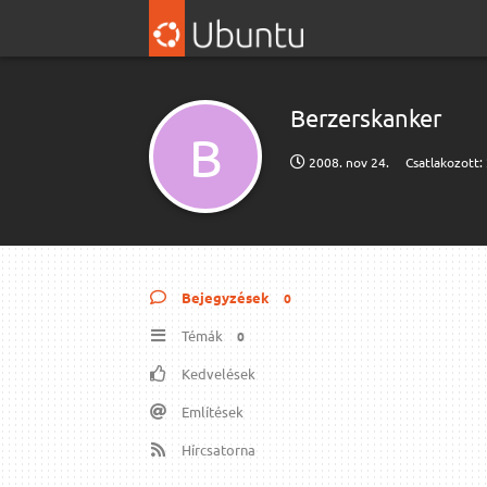
Berzerskanker
B
2008. nov 24.
Csatlakozott:
Bejegyzések
0
Témák
0
Kedvelések
Említések
Hírcsatorna