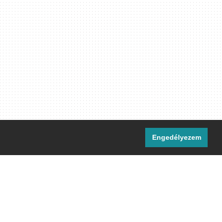
Engedélyezem
i csatornáink:
[M]
IRC
rtalma, ahol másként nem jelezzük,
ommons Nevezd meg! – Így add tovább!
licenc