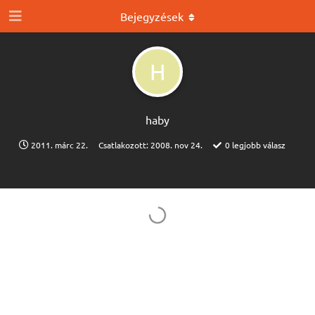
Bejegyzések
H
haby
2011. márc 22.
Csatlakozott:
2008. nov 24.
0
legjobb válasz