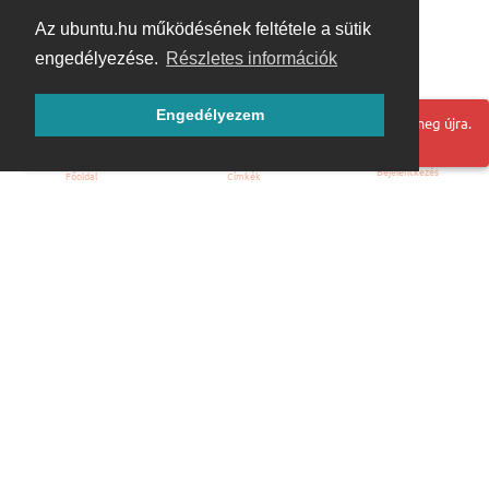
Az ubuntu.hu működésének feltétele a sütik
engedélyezése.
Részletes információk
Engedélyezem
Hoppá! Valami hiba történt. Frissítse az oldalt és próbálja meg újra.
Bejelentkezés
Főoldal
Címkék
Kezdőoldal
Blog
ÁSZF
Szabályzat
Kapcsolat
ubuntu.hu :: Magyar Ubuntu Közösség
© 2007 – 2026