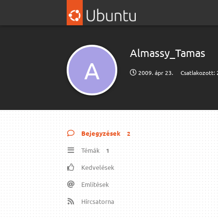
Almassy_Tamas
A
2009. ápr 23.
Csatlakozott:
Bejegyzések
2
Témák
1
Kedvelések
Említések
Hírcsatorna