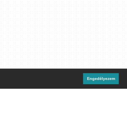
Engedélyezem
i csatornáink:
[M]
IRC
rtalma, ahol másként nem jelezzük,
ommons Nevezd meg! – Így add tovább!
licenc