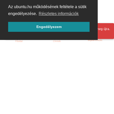
Az ubuntu.hu működésének feltétele a sütik
engedélyezése.
Részletes információk
Engedélyezem
Hoppá! Valami hiba történt. Frissítse az oldalt és próbálja meg újra.
Bejelentkezés
Főoldal
Címkék
Kezdőoldal
Blog
ÁSZF
Szabályzat
Kapcsolat
ubuntu.hu :: Magyar Ubuntu Közösség
© 2007 – 2026