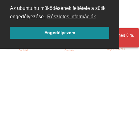
Az ubuntu.hu működésének feltétele a sütik
engedélyezése.
Részletes információk
Engedélyezem
Hoppá! Valami hiba történt. Frissítse az oldalt és próbálja meg újra.
Bejelentkezés
Főoldal
Címkék
Kezdőoldal
Blog
ÁSZF
Szabályzat
Kapcsolat
ubuntu.hu :: Magyar Ubuntu Közösség
© 2007 – 2026