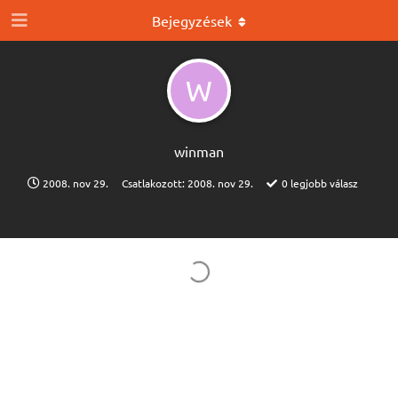
Bejegyzések
W
winman
2008. nov 29.
Csatlakozott:
2008. nov 29.
0
legjobb válasz