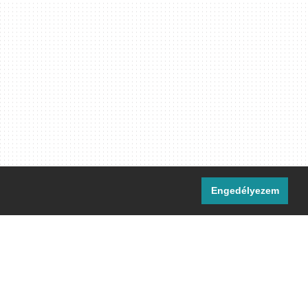
Engedélyezem
i csatornáink:
[M]
IRC
rtalma, ahol másként nem jelezzük,
ommons Nevezd meg! – Így add tovább!
licenc