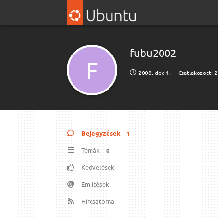
fubu2002
F
2008. dec 1.
Csatlakozott:
2
Bejegyzések
1
Témák
0
Kedvelések
Említések
Hírcsatorna