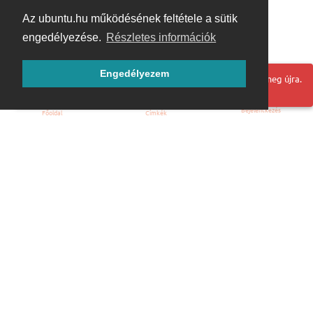
Az ubuntu.hu működésének feltétele a sütik
engedélyezése.
Részletes információk
Engedélyezem
Hoppá! Valami hiba történt. Frissítse az oldalt és próbálja meg újra.
Bejelentkezés
Főoldal
Címkék
Kezdőoldal
Blog
ÁSZF
Szabályzat
Kapcsolat
ubuntu.hu :: Magyar Ubuntu Közösség
© 2007 – 2026