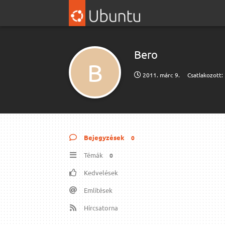
Bero
B
2011. márc 9.
Csatlakozott:
Bejegyzések
0
Témák
0
Kedvelések
Említések
Hírcsatorna