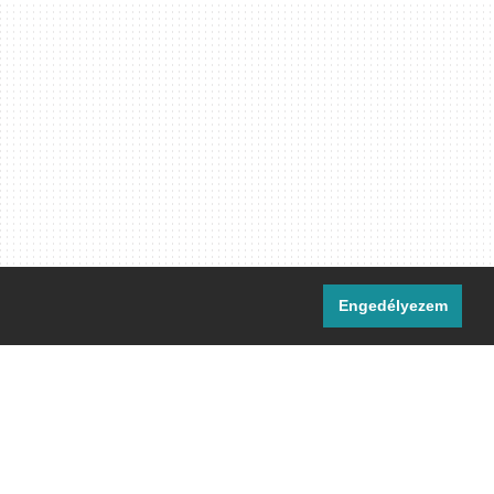
Engedélyezem
i csatornáink:
[M]
IRC
rtalma, ahol másként nem jelezzük,
ommons Nevezd meg! – Így add tovább!
licenc