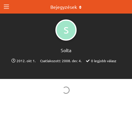
Bejegyzések
S
Solta
2012. okt 1.
Csatlakozott:
2008. dec 4.
0
legjobb válasz