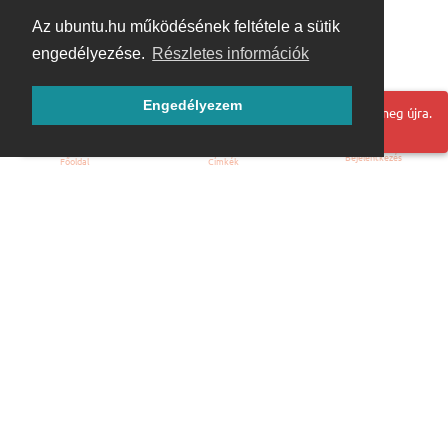
Az ubuntu.hu működésének feltétele a sütik
engedélyezése.
Részletes információk
Engedélyezem
Hoppá! Valami hiba történt. Frissítse az oldalt és próbálja meg újra.
Bejelentkezés
Főoldal
Címkék
Kezdőoldal
Blog
ÁSZF
Szabályzat
Kapcsolat
ubuntu.hu :: Magyar Ubuntu Közösség
© 2007 – 2026