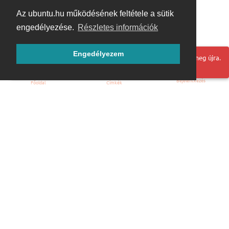
Az ubuntu.hu működésének feltétele a sütik
engedélyezése.
Részletes információk
Engedélyezem
Hoppá! Valami hiba történt. Frissítse az oldalt és próbálja meg újra.
Bejelentkezés
Főoldal
Címkék
Kezdőoldal
Blog
ÁSZF
Szabályzat
Kapcsolat
ubuntu.hu :: Magyar Ubuntu Közösség
© 2007 – 2026