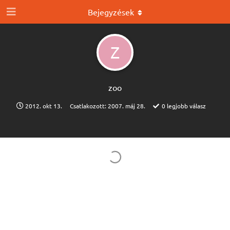
Bejegyzések
Z
zoo
2012. okt 13.
Csatlakozott:
2007. máj 28.
0
legjobb válasz