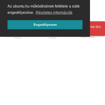
Az ubuntu.hu működésének feltétele a sütik
engedélyezése.
Részletes információk
Engedélyezem
Hoppá! Valami hiba történt. Frissítse az oldalt és próbálja meg újra.
Bejelentkezés
Főoldal
Címkék
Kezdőoldal
Blog
ÁSZF
Szabályzat
Kapcsolat
ubuntu.hu :: Magyar Ubuntu Közösség
© 2007 – 2026