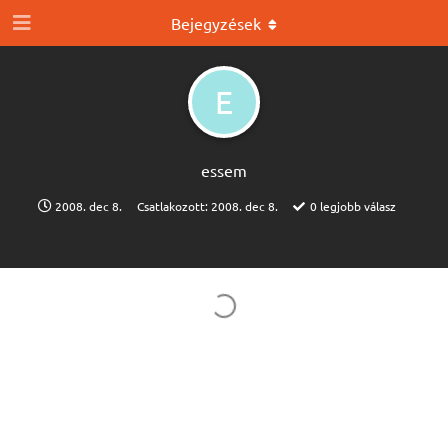
Bejegyzések
E
essem
2008. dec 8.
Csatlakozott:
2008. dec 8.
0
legjobb válasz