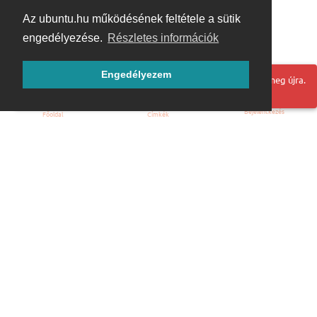
Az ubuntu.hu működésének feltétele a sütik
engedélyezése.
Részletes információk
Engedélyezem
Hoppá! Valami hiba történt. Frissítse az oldalt és próbálja meg újra.
Bejelentkezés
Főoldal
Címkék
Kezdőoldal
Blog
ÁSZF
Szabályzat
Kapcsolat
ubuntu.hu :: Magyar Ubuntu Közösség
© 2007 – 2026