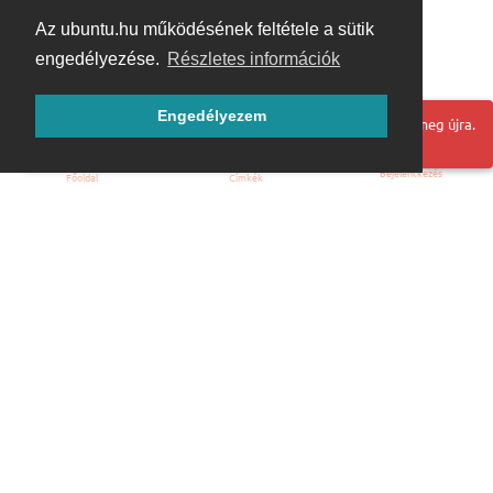
Az ubuntu.hu működésének feltétele a sütik
engedélyezése.
Részletes információk
Engedélyezem
Hoppá! Valami hiba történt. Frissítse az oldalt és próbálja meg újra.
Bejelentkezés
Főoldal
Címkék
Kezdőoldal
Blog
ÁSZF
Szabályzat
Kapcsolat
ubuntu.hu :: Magyar Ubuntu Közösség
© 2007 – 2026