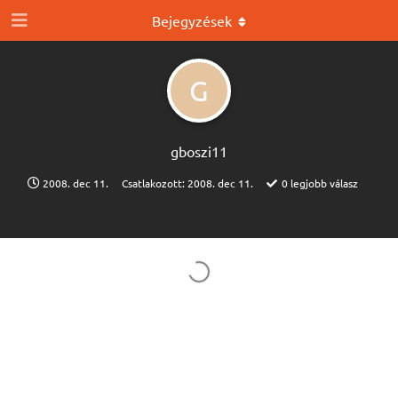
Bejegyzések
G
gboszi11
2008. dec 11.
Csatlakozott:
2008. dec 11.
0
legjobb válasz