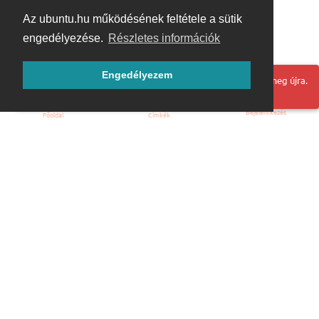
Az ubuntu.hu működésének feltétele a sütik
engedélyezése.
Részletes információk
Engedélyezem
Hoppá! Valami hiba történt. Frissítse az oldalt és próbálja meg újra.
Bejelentkezés
Főoldal
Címkék
Kezdőoldal
Blog
ÁSZF
Szabályzat
Kapcsolat
ubuntu.hu :: Magyar Ubuntu Közösség
© 2007 – 2026