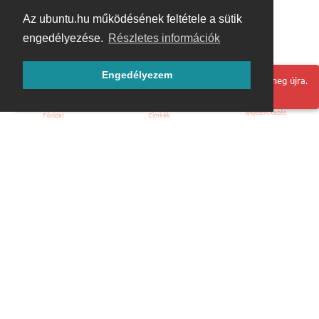
Az ubuntu.hu működésének feltétele a sütik
engedélyezése.
Részletes információk
Engedélyezem
Hoppá! Valami hiba történt. Frissítse az oldalt és próbálja meg újra.
Bejelentkezés
Főoldal
Címkék
Kezdőoldal
Blog
ÁSZF
Szabályzat
Kapcsolat
ubuntu.hu :: Magyar Ubuntu Közösség
© 2007 – 2026