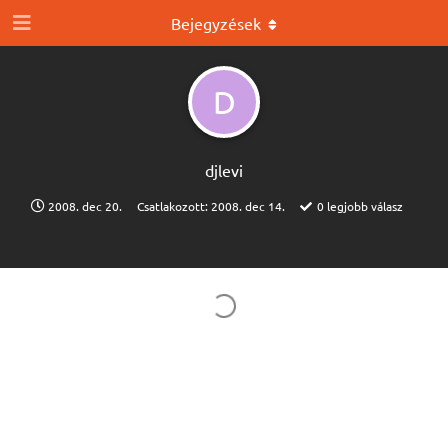
Bejegyzések
D
djlevi
2008. dec 20.
Csatlakozott:
2008. dec 14.
0
legjobb válasz