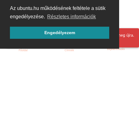
Az ubuntu.hu működésének feltétele a sütik
engedélyezése.
Részletes információk
Engedélyezem
Hoppá! Valami hiba történt. Frissítse az oldalt és próbálja meg újra.
Bejelentkezés
Főoldal
Címkék
Kezdőoldal
Blog
ÁSZF
Szabályzat
Kapcsolat
ubuntu.hu :: Magyar Ubuntu Közösség
© 2007 – 2026