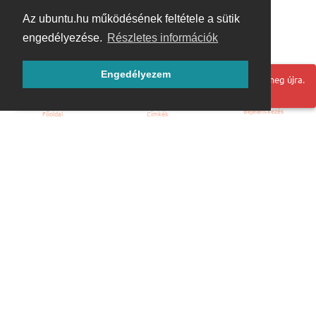
Az ubuntu.hu működésének feltétele a sütik
engedélyezése.
Részletes információk
Engedélyezem
Hoppá! Valami hiba történt. Frissítse az oldalt és próbálja meg újra.
Bejelentkezés
Főoldal
Címkék
Kezdőoldal
Blog
ÁSZF
Szabályzat
Kapcsolat
ubuntu.hu :: Magyar Ubuntu Közösség
© 2007 – 2026