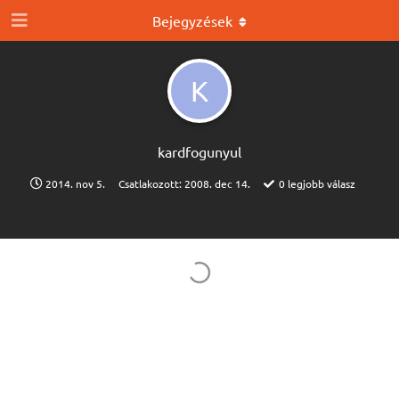
Bejegyzések
K
kardfogunyul
2014. nov 5.
Csatlakozott:
2008. dec 14.
0
legjobb válasz