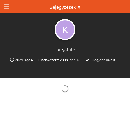
Bejegyzések
K
kutyafule
2021. ápr 6.
Csatlakozott:
2008. dec 16.
0
legjobb válasz