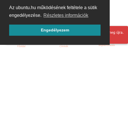
Az ubuntu.hu működésének feltétele a sütik
engedélyezése.
Részletes információk
Engedélyezem
Hoppá! Valami hiba történt. Frissítse az oldalt és próbálja meg újra.
Bejelentkezés
Főoldal
Címkék
Kezdőoldal
Blog
ÁSZF
Szabályzat
Kapcsolat
ubuntu.hu :: Magyar Ubuntu Közösség
© 2007 – 2026