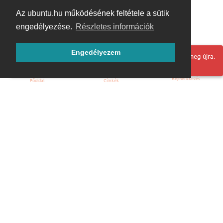
Az ubuntu.hu működésének feltétele a sütik
engedélyezése.
Részletes információk
Engedélyezem
Hoppá! Valami hiba történt. Frissítse az oldalt és próbálja meg újra.
Bejelentkezés
Főoldal
Címkék
Kezdőoldal
Blog
ÁSZF
Szabályzat
Kapcsolat
ubuntu.hu :: Magyar Ubuntu Közösség
© 2007 – 2026